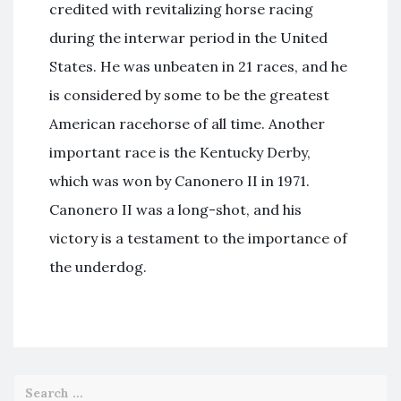
credited with revitalizing horse racing
during the interwar period in the United
States. He was unbeaten in 21 races, and he
is considered by some to be the greatest
American racehorse of all time. Another
important race is the Kentucky Derby,
which was won by Canonero II in 1971.
Canonero II was a long-shot, and his
victory is a testament to the importance of
the underdog.