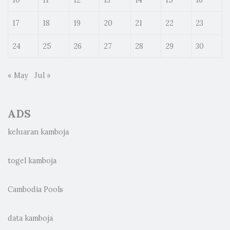
10
11
12
13
14
15
16
17
18
19
20
21
22
23
24
25
26
27
28
29
30
« May
Jul »
ADS
keluaran kamboja
togel kamboja
Cambodia Pools
data kamboja