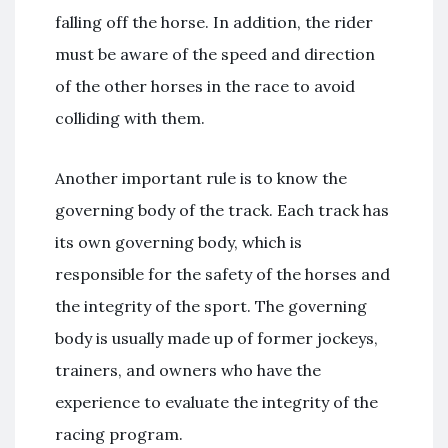
falling off the horse. In addition, the rider
must be aware of the speed and direction
of the other horses in the race to avoid
colliding with them.
Another important rule is to know the
governing body of the track. Each track has
its own governing body, which is
responsible for the safety of the horses and
the integrity of the sport. The governing
body is usually made up of former jockeys,
trainers, and owners who have the
experience to evaluate the integrity of the
racing program.