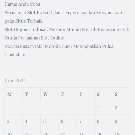
Harus Anda Coba
Permainan Slot Pulsa Dalam Terpercaya dan Kenyamanan
pada Situs Terbaik
Slot Deposit Indosat: Metode Mudah Meraih Kemenangan di
Dunia Permainan Slot Online
Inovasi Sistem IM3: Metode Baru Mendapatkan Pulsa
Tambahan
June 2024
M
T
W
T
F
S
S
1
2
3
4
5
6
7
8
9