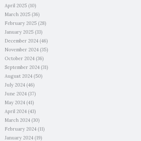
April 2025
(10)
March 2025
(36)
February 2025
(28)
January 2025
(33)
December 2024
(46)
November 2024
(35)
October 2024
(36)
September 2024
(31)
August 2024
(50)
July 2024
(46)
June 2024
(37)
May 2024
(41)
April 2024
(43)
March 2024
(30)
February 2024
(11)
January 2024
(19)