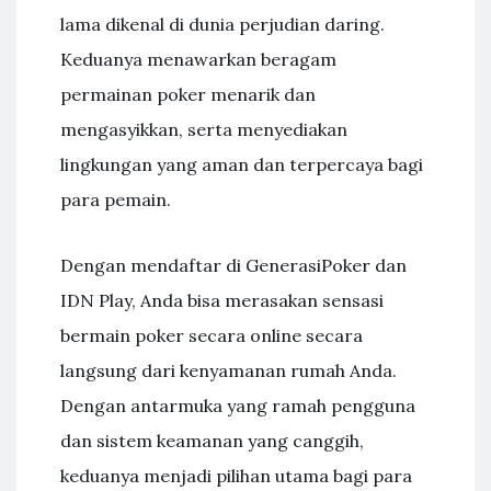
lama dikenal di dunia perjudian daring.
Keduanya menawarkan beragam
permainan poker menarik dan
mengasyikkan, serta menyediakan
lingkungan yang aman dan terpercaya bagi
para pemain.
Dengan mendaftar di GenerasiPoker dan
IDN Play, Anda bisa merasakan sensasi
bermain poker secara online secara
langsung dari kenyamanan rumah Anda.
Dengan antarmuka yang ramah pengguna
dan sistem keamanan yang canggih,
keduanya menjadi pilihan utama bagi para