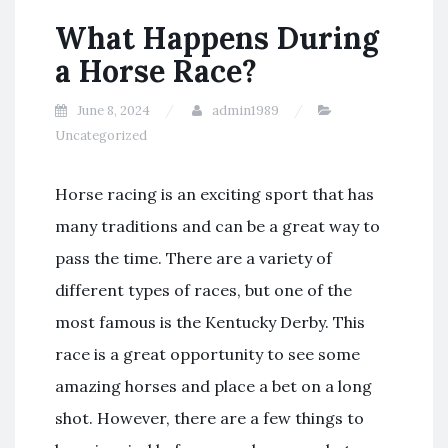
What Happens During
a Horse Race?
June 8, 2024
admin1989
Uncategorized
Horse racing is an exciting sport that has
many traditions and can be a great way to
pass the time. There are a variety of
different types of races, but one of the
most famous is the Kentucky Derby. This
race is a great opportunity to see some
amazing horses and place a bet on a long
shot. However, there are a few things to