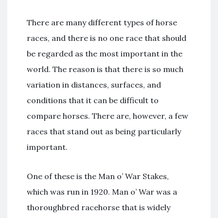
There are many different types of horse
races, and there is no one race that should
be regarded as the most important in the
world. The reason is that there is so much
variation in distances, surfaces, and
conditions that it can be difficult to
compare horses. There are, however, a few
races that stand out as being particularly
important.
One of these is the Man o’ War Stakes,
which was run in 1920. Man o’ War was a
thoroughbred racehorse that is widely