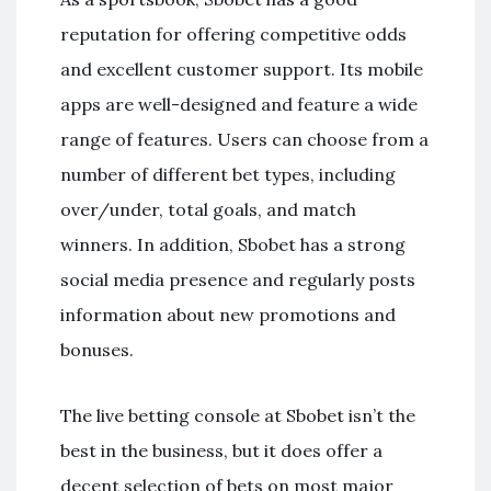
reputation for offering competitive odds
and excellent customer support. Its mobile
apps are well-designed and feature a wide
range of features. Users can choose from a
number of different bet types, including
over/under, total goals, and match
winners. In addition, Sbobet has a strong
social media presence and regularly posts
information about new promotions and
bonuses.
The live betting console at Sbobet isn’t the
best in the business, but it does offer a
decent selection of bets on most major