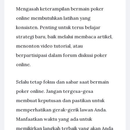
Mengasah keterampilan bermain poker
online membutuhkan latihan yang
konsisten. Penting untuk terus belajar
strategi baru, baik melalui membaca artikel,
menonton video tutorial, atau
berpartisipasi dalam forum diskusi poker
online.
Selalu tetap fokus dan sabar saat bermain
poker online. Jangan tergesa-gesa
membuat keputusan dan pastikan untuk
memperhatikan gerak-gerik lawan Anda.
Manfaatkan waktu yang ada untuk
memikirkan langkah terbaik yang akan Anda