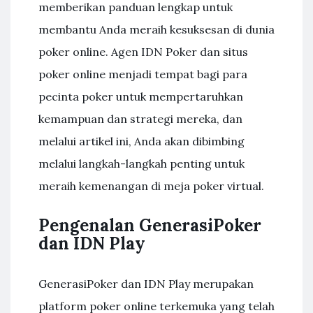
memberikan panduan lengkap untuk
membantu Anda meraih kesuksesan di dunia
poker online. Agen IDN Poker dan situs
poker online menjadi tempat bagi para
pecinta poker untuk mempertaruhkan
kemampuan dan strategi mereka, dan
melalui artikel ini, Anda akan dibimbing
melalui langkah-langkah penting untuk
meraih kemenangan di meja poker virtual.
Pengenalan GenerasiPoker
dan IDN Play
GenerasiPoker dan IDN Play merupakan
platform poker online terkemuka yang telah