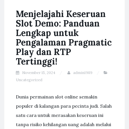
Menjelajahi Keseruan
Slot Demo: Panduan
Lengkap untuk
Pengalaman Pragmatic
Play dan RTP
Tertinggi!
November 15, 2024
admin1989
Uncategorized
Dunia permainan slot online semakin
populer di kalangan para pecinta judi. Salah
satu cara untuk merasakan keseruan ini
tanpa risiko kehilangan uang adalah melalui