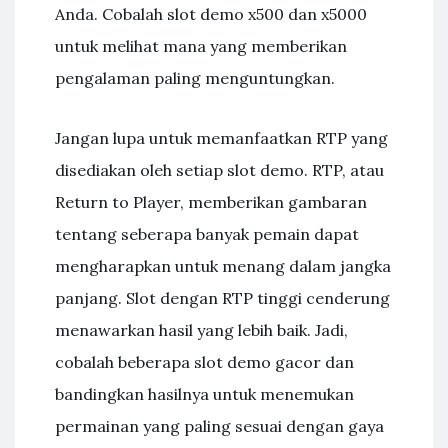
Anda. Cobalah slot demo x500 dan x5000
untuk melihat mana yang memberikan
pengalaman paling menguntungkan.
Jangan lupa untuk memanfaatkan RTP yang
disediakan oleh setiap slot demo. RTP, atau
Return to Player, memberikan gambaran
tentang seberapa banyak pemain dapat
mengharapkan untuk menang dalam jangka
panjang. Slot dengan RTP tinggi cenderung
menawarkan hasil yang lebih baik. Jadi,
cobalah beberapa slot demo gacor dan
bandingkan hasilnya untuk menemukan
permainan yang paling sesuai dengan gaya