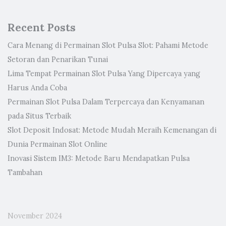
Recent Posts
Cara Menang di Permainan Slot Pulsa Slot: Pahami Metode
Setoran dan Penarikan Tunai
Lima Tempat Permainan Slot Pulsa Yang Dipercaya yang
Harus Anda Coba
Permainan Slot Pulsa Dalam Terpercaya dan Kenyamanan
pada Situs Terbaik
Slot Deposit Indosat: Metode Mudah Meraih Kemenangan di
Dunia Permainan Slot Online
Inovasi Sistem IM3: Metode Baru Mendapatkan Pulsa
Tambahan
November 2024