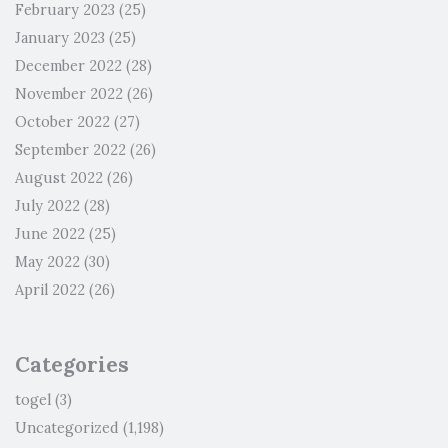
February 2023
(25)
January 2023
(25)
December 2022
(28)
November 2022
(26)
October 2022
(27)
September 2022
(26)
August 2022
(26)
July 2022
(28)
June 2022
(25)
May 2022
(30)
April 2022
(26)
Categories
togel
(3)
Uncategorized
(1,198)