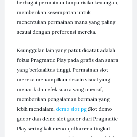
berbagai permainan tanpa risiko keuangan,
memberikan kesempatan untuk
menentukan permainan mana yang paling
sesuai dengan preferensi mereka.
Keunggulan lain yang patut dicatat adalah
fokus Pragmatic Play pada grafis dan suara
yang berkualitas tinggi. Permainan slot
mereka menampilkan desain visual yang
menarik dan efek suara yang imersif,
memberikan pengalaman bermain yang
lebih mendalam.
demo slot pg
Slot demo
gacor dan demo slot gacor dari Pragmatic
Play sering kali menonjol karena tingkat