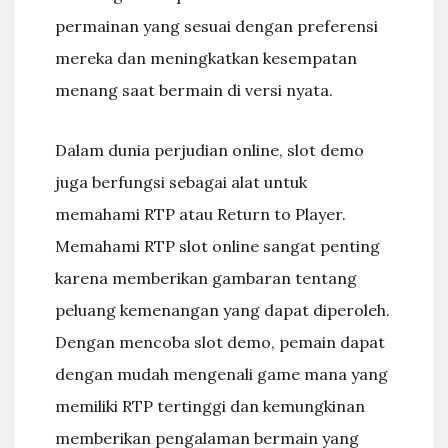
permainan yang sesuai dengan preferensi
mereka dan meningkatkan kesempatan
menang saat bermain di versi nyata.
Dalam dunia perjudian online, slot demo
juga berfungsi sebagai alat untuk
memahami RTP atau Return to Player.
Memahami RTP slot online sangat penting
karena memberikan gambaran tentang
peluang kemenangan yang dapat diperoleh.
Dengan mencoba slot demo, pemain dapat
dengan mudah mengenali game mana yang
memiliki RTP tertinggi dan kemungkinan
memberikan pengalaman bermain yang