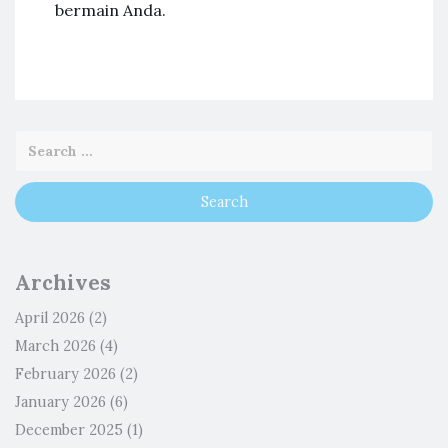
bermain Anda.
Archives
April 2026
(2)
March 2026
(4)
February 2026
(2)
January 2026
(6)
December 2025
(1)