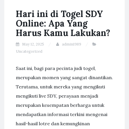
Hari ini di Togel SDY
Online: Apa Yang
Harus Kamu Lakukan?
May 12, 2025
admin1989
Uncategorized
Saat ini, bagi para pecinta judi togel,
merupakan momen yang sangat dinantikan.
Terutama, untuk mereka yang mengikuti
mengikuti live SDY, perayaan menjadi
merupakan kesempatan berharga untuk
mendapatkan informasi terkini mengenai
hasil-hasil lotre dan kemungkinan