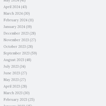
May 2024
(41)
April 2024
(43)
March 2024
(30)
February 2024
(11)
January 2024
(19)
December 2023
(28)
November 2023
(27)
October 2023
(28)
September 2023
(59)
August 2023
(48)
July 2023
(34)
June 2023
(27)
May 2023
(27)
April 2023
(28)
March 2023
(30)
February 2023
(25)