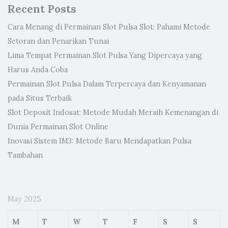
Recent Posts
Cara Menang di Permainan Slot Pulsa Slot: Pahami Metode
Setoran dan Penarikan Tunai
Lima Tempat Permainan Slot Pulsa Yang Dipercaya yang
Harus Anda Coba
Permainan Slot Pulsa Dalam Terpercaya dan Kenyamanan
pada Situs Terbaik
Slot Deposit Indosat: Metode Mudah Meraih Kemenangan di
Dunia Permainan Slot Online
Inovasi Sistem IM3: Metode Baru Mendapatkan Pulsa
Tambahan
May 2025
M
T
W
T
F
S
S