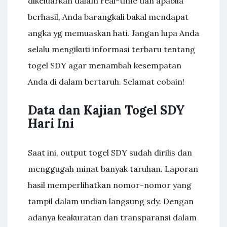
dikeluarkan dalam real-time dan apabila
berhasil, Anda barangkali bakal mendapat
angka yg memuaskan hati. Jangan lupa Anda
selalu mengikuti informasi terbaru tentang
togel SDY agar menambah kesempatan
Anda di dalam bertaruh. Selamat cobain!
Data dan Kajian Togel SDY
Hari Ini
Saat ini, output togel SDY sudah dirilis dan
menggugah minat banyak taruhan. Laporan
hasil memperlihatkan nomor-nomor yang
tampil dalam undian langsung sdy. Dengan
adanya keakuratan dan transparansi dalam