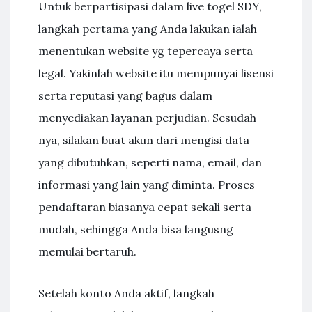
Untuk berpartisipasi dalam live togel SDY,
langkah pertama yang Anda lakukan ialah
menentukan website yg tepercaya serta
legal. Yakinlah website itu mempunyai lisensi
serta reputasi yang bagus dalam
menyediakan layanan perjudian. Sesudah
nya, silakan buat akun dari mengisi data
yang dibutuhkan, seperti nama, email, dan
informasi yang lain yang diminta. Proses
pendaftaran biasanya cepat sekali serta
mudah, sehingga Anda bisa langusng
memulai bertaruh.
Setelah konto Anda aktif, langkah