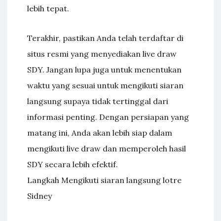
lebih tepat.
Terakhir, pastikan Anda telah terdaftar di
situs resmi yang menyediakan live draw
SDY. Jangan lupa juga untuk menentukan
waktu yang sesuai untuk mengikuti siaran
langsung supaya tidak tertinggal dari
informasi penting. Dengan persiapan yang
matang ini, Anda akan lebih siap dalam
mengikuti live draw dan memperoleh hasil
SDY secara lebih efektif.
Langkah Mengikuti siaran langsung lotre
Sidney