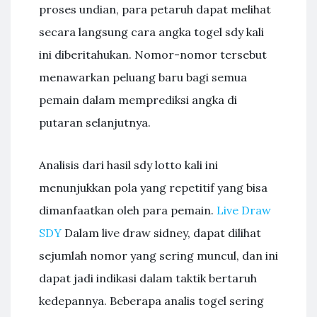
proses undian, para petaruh dapat melihat
secara langsung cara angka togel sdy kali
ini diberitahukan. Nomor-nomor tersebut
menawarkan peluang baru bagi semua
pemain dalam memprediksi angka di
putaran selanjutnya.
Analisis dari hasil sdy lotto kali ini
menunjukkan pola yang repetitif yang bisa
dimanfaatkan oleh para pemain.
Live Draw
SDY
Dalam live draw sidney, dapat dilihat
sejumlah nomor yang sering muncul, dan ini
dapat jadi indikasi dalam taktik bertaruh
kedepannya. Beberapa analis togel sering