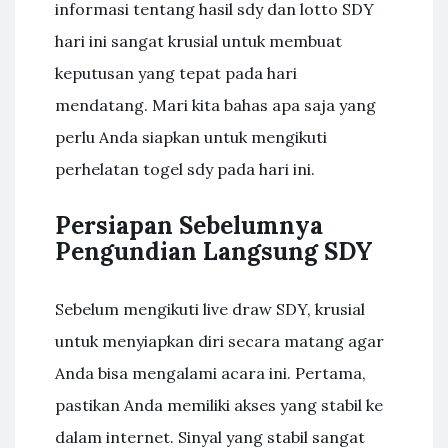
informasi tentang hasil sdy dan lotto SDY
hari ini sangat krusial untuk membuat
keputusan yang tepat pada hari
mendatang. Mari kita bahas apa saja yang
perlu Anda siapkan untuk mengikuti
perhelatan togel sdy pada hari ini.
Persiapan Sebelumnya
Pengundian Langsung SDY
Sebelum mengikuti live draw SDY, krusial
untuk menyiapkan diri secara matang agar
Anda bisa mengalami acara ini. Pertama,
pastikan Anda memiliki akses yang stabil ke
dalam internet. Sinyal yang stabil sangat