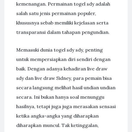
kemenangan. Permainan togel sdy adalah
salah satu jenis permainan populer,
khususnya sebab memiliki kejelasan serta
transparansi dalam tahapan pengundian.
Memasuki dunia togel sdy sdy, penting
untuk mempersiapkan diri sendiri dengan
baik. Dengan adanya kehadiran live draw
sdy dan live draw Sidney, para pemain bisa
secara langsung melihat hasil undian undian
secara. Ini bukan hanya soal menunggu
hasilnya, tetapi juga juga merasakan sensasi
ketika angka-angka yang diharapkan
diharapkan muncul. Tak ketinggalan,