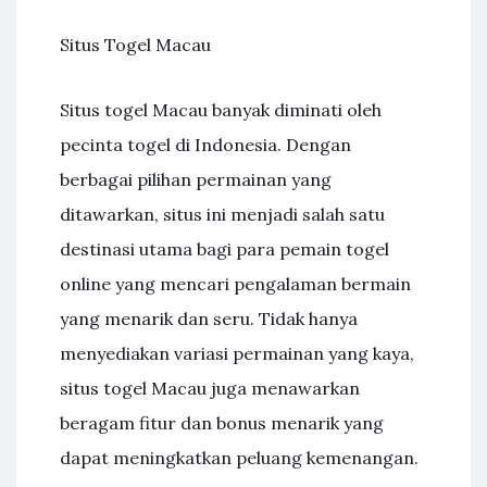
Situs Togel Macau
Situs togel Macau banyak diminati oleh
pecinta togel di Indonesia. Dengan
berbagai pilihan permainan yang
ditawarkan, situs ini menjadi salah satu
destinasi utama bagi para pemain togel
online yang mencari pengalaman bermain
yang menarik dan seru. Tidak hanya
menyediakan variasi permainan yang kaya,
situs togel Macau juga menawarkan
beragam fitur dan bonus menarik yang
dapat meningkatkan peluang kemenangan.