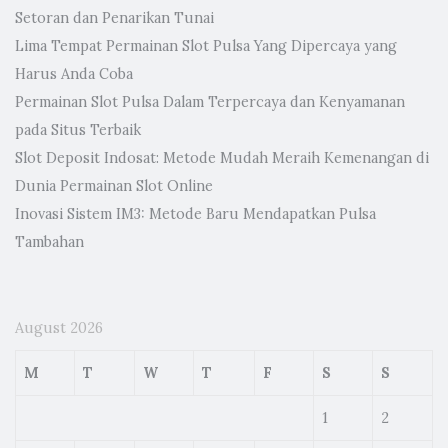
Setoran dan Penarikan Tunai
Lima Tempat Permainan Slot Pulsa Yang Dipercaya yang
Harus Anda Coba
Permainan Slot Pulsa Dalam Terpercaya dan Kenyamanan
pada Situs Terbaik
Slot Deposit Indosat: Metode Mudah Meraih Kemenangan di
Dunia Permainan Slot Online
Inovasi Sistem IM3: Metode Baru Mendapatkan Pulsa
Tambahan
August 2026
M
T
W
T
F
S
S
1
2