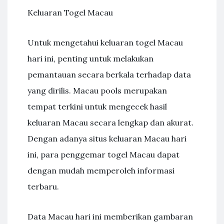
Keluaran Togel Macau
Untuk mengetahui keluaran togel Macau
hari ini, penting untuk melakukan
pemantauan secara berkala terhadap data
yang dirilis. Macau pools merupakan
tempat terkini untuk mengecek hasil
keluaran Macau secara lengkap dan akurat.
Dengan adanya situs keluaran Macau hari
ini, para penggemar togel Macau dapat
dengan mudah memperoleh informasi
terbaru.
Data Macau hari ini memberikan gambaran