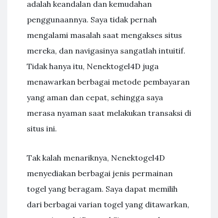
adalah keandalan dan kemudahan
penggunaannya. Saya tidak pernah
mengalami masalah saat mengakses situs
mereka, dan navigasinya sangatlah intuitif.
Tidak hanya itu, Nenektogel4D juga
menawarkan berbagai metode pembayaran
yang aman dan cepat, sehingga saya
merasa nyaman saat melakukan transaksi di
situs ini.
Tak kalah menariknya, Nenektogel4D
menyediakan berbagai jenis permainan
togel yang beragam. Saya dapat memilih
dari berbagai varian togel yang ditawarkan,