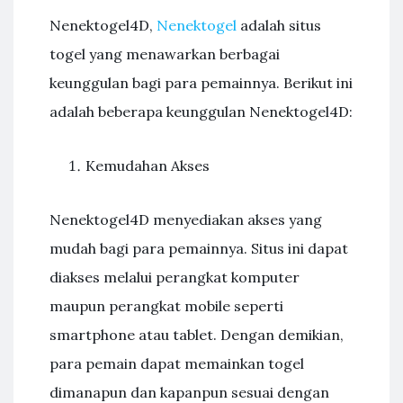
Nenektogel4D,
Nenektogel
adalah situs
togel yang menawarkan berbagai
keunggulan bagi para pemainnya. Berikut ini
adalah beberapa keunggulan Nenektogel4D:
Kemudahan Akses
Nenektogel4D menyediakan akses yang
mudah bagi para pemainnya. Situs ini dapat
diakses melalui perangkat komputer
maupun perangkat mobile seperti
smartphone atau tablet. Dengan demikian,
para pemain dapat memainkan togel
dimanapun dan kapanpun sesuai dengan