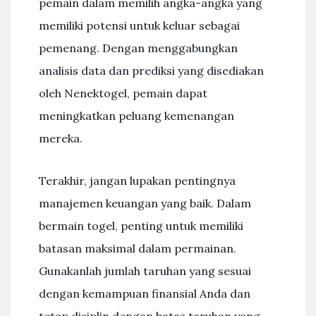
pemain dalam memilih angka-angka yang
memiliki potensi untuk keluar sebagai
pemenang. Dengan menggabungkan
analisis data dan prediksi yang disediakan
oleh Nenektogel, pemain dapat
meningkatkan peluang kemenangan
mereka.
Terakhir, jangan lupakan pentingnya
manajemen keuangan yang baik. Dalam
bermain togel, penting untuk memiliki
batasan maksimal dalam permainan.
Gunakanlah jumlah taruhan yang sesuai
dengan kemampuan finansial Anda dan