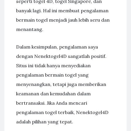
seperti togel 4D, togel Singapore, dan
banyak lagi. Hal ini membuat pengalaman
bermain togel menjadi jauh lebih seru dan
menantang.
Dalam kesimpulan, pengalaman saya
dengan Nenektogel4D sangatlah positif.
Situs ini tidak hanya menyediakan
pengalaman bermain togel yang
menyenangkan, tetapi juga memberikan
keamanan dan kemudahan dalam
bertransaksi. Jika Anda mencari
pengalaman togel terbaik, Nenektogel4D
adalah pilihan yang tepat.