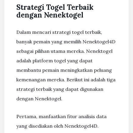
Strategi Togel Terbaik
dengan Nenektogel
Dalam mencari strategi togel terbaik,
banyak pemain yang memilih Nenektogel4D
sebagai pilihan utama mereka. Nenektogel
adalah platform togel yang dapat
membantu pemain meningkatkan peluang
kemenangan mereka. Berikut ini adalah tiga
strategi terbaik yang dapat digunakan
dengan Nenektogel.
Pertama, manfaatkan fitur analisis data
yang disediakan oleh Nenektogel4D.