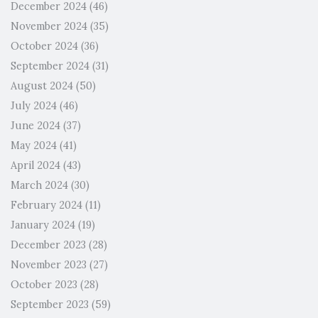
December 2024
(46)
November 2024
(35)
October 2024
(36)
September 2024
(31)
August 2024
(50)
July 2024
(46)
June 2024
(37)
May 2024
(41)
April 2024
(43)
March 2024
(30)
February 2024
(11)
January 2024
(19)
December 2023
(28)
November 2023
(27)
October 2023
(28)
September 2023
(59)