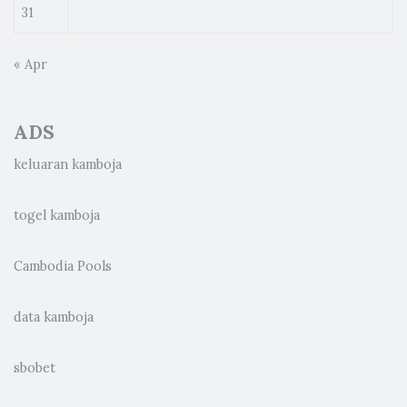
31
« Apr
ADS
keluaran kamboja
togel kamboja
Cambodia Pools
data kamboja
sbobet