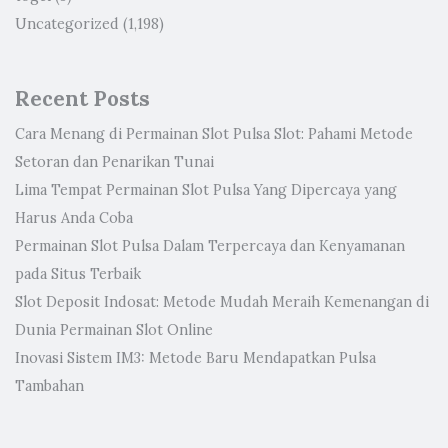
Uncategorized
(1,198)
Recent Posts
Cara Menang di Permainan Slot Pulsa Slot: Pahami Metode
Setoran dan Penarikan Tunai
Lima Tempat Permainan Slot Pulsa Yang Dipercaya yang
Harus Anda Coba
Permainan Slot Pulsa Dalam Terpercaya dan Kenyamanan
pada Situs Terbaik
Slot Deposit Indosat: Metode Mudah Meraih Kemenangan di
Dunia Permainan Slot Online
Inovasi Sistem IM3: Metode Baru Mendapatkan Pulsa
Tambahan