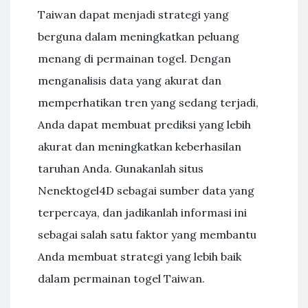
Taiwan dapat menjadi strategi yang
berguna dalam meningkatkan peluang
menang di permainan togel. Dengan
menganalisis data yang akurat dan
memperhatikan tren yang sedang terjadi,
Anda dapat membuat prediksi yang lebih
akurat dan meningkatkan keberhasilan
taruhan Anda. Gunakanlah situs
Nenektogel4D sebagai sumber data yang
terpercaya, dan jadikanlah informasi ini
sebagai salah satu faktor yang membantu
Anda membuat strategi yang lebih baik
dalam permainan togel Taiwan.