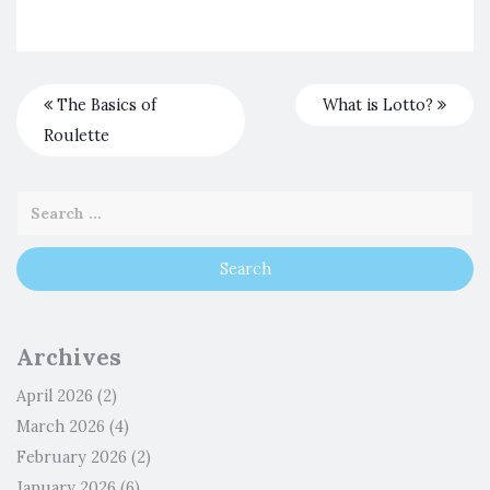
The Basics of
What is Lotto?
Roulette
Archives
April 2026
(2)
March 2026
(4)
February 2026
(2)
January 2026
(6)