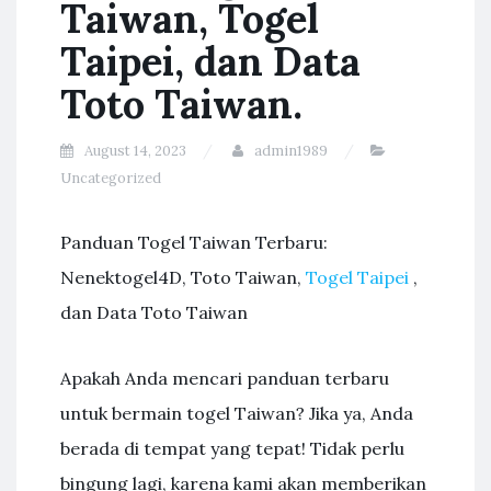
Taiwan, Togel
Taipei, dan Data
Toto Taiwan.
August 14, 2023
admin1989
Uncategorized
Panduan Togel Taiwan Terbaru:
Nenektogel4D, Toto Taiwan,
Togel Taipei
,
dan Data Toto Taiwan
Apakah Anda mencari panduan terbaru
untuk bermain togel Taiwan? Jika ya, Anda
berada di tempat yang tepat! Tidak perlu
bingung lagi, karena kami akan memberikan