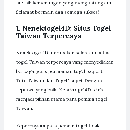
meraih kemenangan yang menguntungkan.
Selamat bermain dan semoga sukses!
1. Nenektogel4D: Situs Togel
Taiwan Terpercaya
Nenektogel4D merupakan salah satu situs
togel Taiwan terpercaya yang menyediakan
berbagai jenis permainan togel, seperti
Toto Taiwan dan Togel Taipei. Dengan
reputasi yang baik, Nenektogel4D telah
menjadi pilihan utama para pemain togel
Taiwan.
Kepercayaan para pemain togel tidak