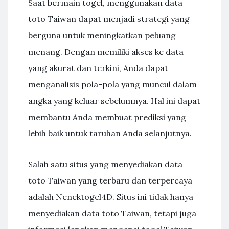
Saat bermain togel, menggunakan data
toto Taiwan dapat menjadi strategi yang
berguna untuk meningkatkan peluang
menang. Dengan memiliki akses ke data
yang akurat dan terkini, Anda dapat
menganalisis pola-pola yang muncul dalam
angka yang keluar sebelumnya. Hal ini dapat
membantu Anda membuat prediksi yang
lebih baik untuk taruhan Anda selanjutnya.
Salah satu situs yang menyediakan data
toto Taiwan yang terbaru dan terpercaya
adalah Nenektogel4D. Situs ini tidak hanya
menyediakan data toto Taiwan, tetapi juga