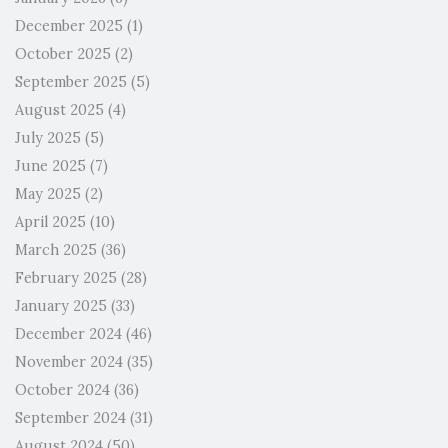
December 2025
(1)
October 2025
(2)
September 2025
(5)
August 2025
(4)
July 2025
(5)
June 2025
(7)
May 2025
(2)
April 2025
(10)
March 2025
(36)
February 2025
(28)
January 2025
(33)
December 2024
(46)
November 2024
(35)
October 2024
(36)
September 2024
(31)
August 2024
(50)