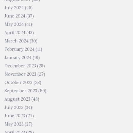
July 2024
(46)
June 2024
(37)
May 2024
(41)
April 2024
(43)
March 2024
(30)
February 2024
(11)
January 2024
(19)
December 2023
(28)
November 2023
(27)
October 2023
(28)
September 2023
(59)
August 2023
(48)
July 2023
(34)
June 2023
(27)
May 2023
(27)
April 2023
(28)