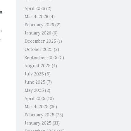
April 2026
(2)
n.
March 2026
(4)
February 2026
(2)
n
January 2026
(6)
e
December 2025
(1)
October 2025
(2)
September 2025
(5)
August 2025
(4)
July 2025
(5)
June 2025
(7)
May 2025
(2)
April 2025
(10)
March 2025
(36)
February 2025
(28)
January 2025
(33)