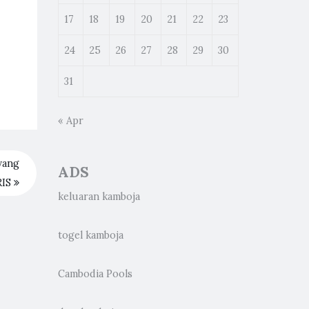
17
18
19
20
21
22
23
24
25
26
27
28
29
30
31
« Apr
 yang
ADS
RIS
keluaran kamboja
togel kamboja
Cambodia Pools