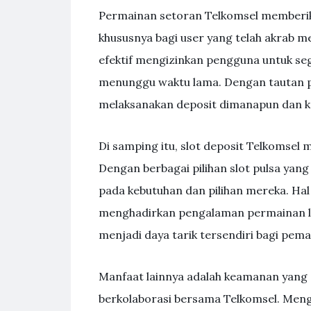
Permainan setoran Telkomsel memberik
khususnya bagi user yang telah akrab 
efektif mengizinkan pengguna untuk se
menunggu waktu lama. Dengan tautan p
melaksanakan deposit dimanapun dan ka
Di samping itu, slot deposit Telkomse
Dengan berbagai pilihan slot pulsa yan
pada kebutuhan dan pilihan mereka. Ha
menghadirkan pengalaman permainan le
menjadi daya tarik tersendiri bagi pem
Manfaat lainnya adalah keamanan yang 
berkolaborasi bersama Telkomsel. Mengg