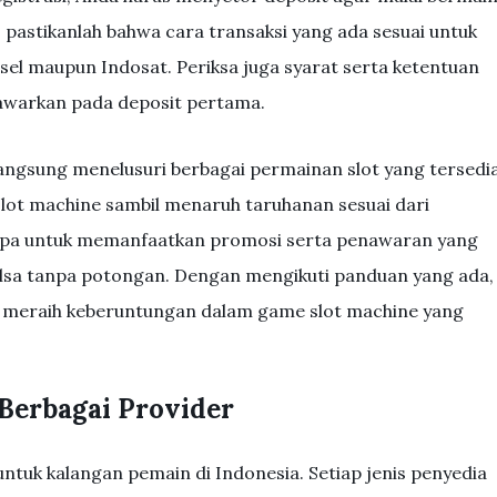
, pastikanlah bahwa cara transaksi yang ada sesuai untuk
msel maupun Indosat. Periksa juga syarat serta ketentuan
tawarkan pada deposit pertama.
 langsung menelusuri berbagai permainan slot yang tersedia
ot machine sambil menaruh taruhanan sesuai dari
upa untuk memanfaatkan promosi serta penawaran yang
pulsa tanpa potongan. Dengan mengikuti panduan yang ada,
 meraih keberuntungan dalam game slot machine yang
 Berbagai Provider
 untuk kalangan pemain di Indonesia. Setiap jenis penyedia