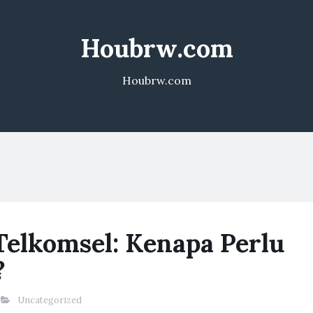
Houbrw.com
Houbrw.com
 Telkomsel: Kenapa Perlu
?
Uncategorized