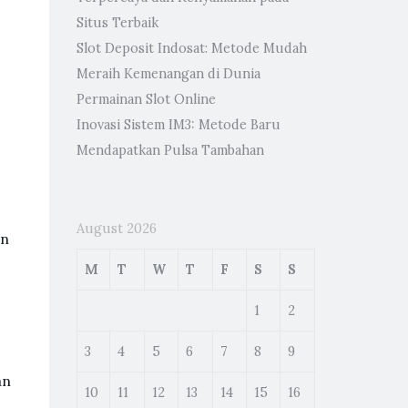
Situs Terbaik
Slot Deposit Indosat: Metode Mudah
Meraih Kemenangan di Dunia
Permainan Slot Online
Inovasi Sistem IM3: Metode Baru
Mendapatkan Pulsa Tambahan
August 2026
in
M
T
W
T
F
S
S
1
2
3
4
5
6
7
8
9
an
10
11
12
13
14
15
16