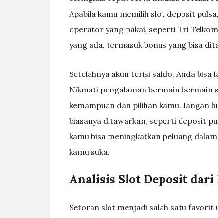
Apabila kamu memilih slot deposit pulsa
operator yang pakai, seperti Tri Telko
yang ada, termasuk bonus yang bisa di
Setelahnya akun terisi saldo, Anda bisa
Nikmati pengalaman bermain bermain sl
kemampuan dan pilihan kamu. Jangan l
biasanya ditawarkan, seperti deposit 
kamu bisa meningkatkan peluang dalam
kamu suka.
Analisis Slot Deposit dari
Setoran slot menjadi salah satu favorit