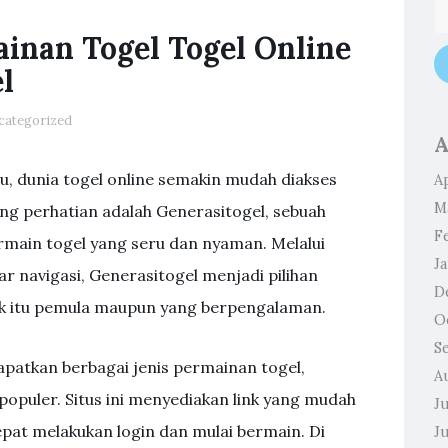
inan Togel Togel Online
l
categorized
A
u, dunia togel online semakin mudah diakses
Ap
M
ang perhatian adalah Generasitogel, sebuah
F
main togel yang seru dan nyaman. Melalui
J
r navigasi, Generasitogel menjadi pilihan
D
ik itu pemula maupun yang berpengalaman.
O
S
patkan berbagai jenis permainan togel,
A
opuler. Situs ini menyediakan link yang mudah
J
pat melakukan login dan mulai bermain. Di
J