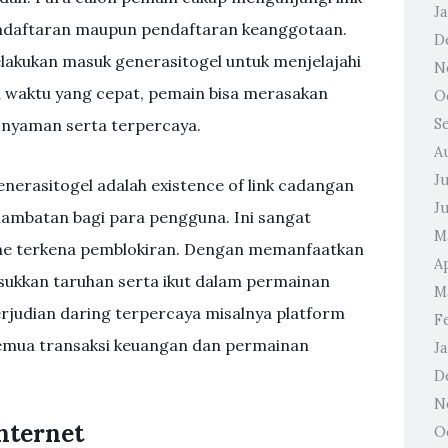
J
endaftaran maupun pendaftaran keanggotaan.
D
lakukan masuk generasitogel untuk menjelajahi
N
m waktu yang cepat, pemain bisa merasakan
O
 nyaman serta terpercaya.
S
A
J
Generasitogel adalah existence of link cadangan
J
ambatan bagi para pengguna. Ini sangat
M
nline terkena pemblokiran. Dengan memanfaatkan
Ap
asukkan taruhan serta ikut dalam permainan
M
rjudian daring terpercaya misalnya platform
F
emua transaksi keuangan dan permainan
J
D
N
Internet
O