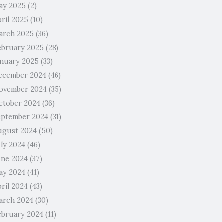
ay 2025
(2)
pril 2025
(10)
arch 2025
(36)
ebruary 2025
(28)
anuary 2025
(33)
ecember 2024
(46)
ovember 2024
(35)
ctober 2024
(36)
eptember 2024
(31)
ugust 2024
(50)
uly 2024
(46)
une 2024
(37)
ay 2024
(41)
ril 2024
(43)
arch 2024
(30)
ebruary 2024
(11)