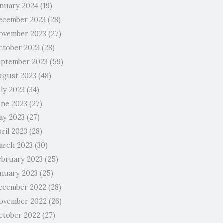
anuary 2024
(19)
ecember 2023
(28)
ovember 2023
(27)
ctober 2023
(28)
eptember 2023
(59)
ugust 2023
(48)
uly 2023
(34)
une 2023
(27)
ay 2023
(27)
ril 2023
(28)
arch 2023
(30)
ebruary 2023
(25)
anuary 2023
(25)
ecember 2022
(28)
ovember 2022
(26)
ctober 2022
(27)