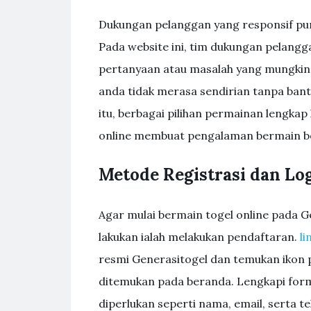
Dukungan pelanggan yang responsif pun 
Pada website ini, tim dukungan pelangg
pertanyaan atau masalah yang mungkin t
anda tidak merasa sendirian tanpa bant
itu, berbagai pilihan permainan lengka
online membuat pengalaman bermain b
Metode Registrasi dan Log
Agar mulai bermain togel online pada G
lakukan ialah melakukan pendaftaran.
li
resmi Generasitogel dan temukan ikon
ditemukan pada beranda. Lengkapi formu
diperlukan seperti nama, email, serta te