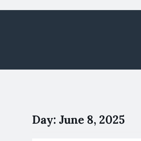
Day:
June 8, 2025