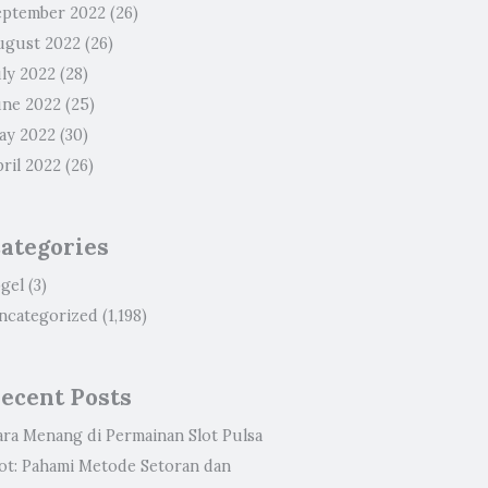
eptember 2022
(26)
ugust 2022
(26)
uly 2022
(28)
une 2022
(25)
ay 2022
(30)
ril 2022
(26)
ategories
ogel
(3)
ncategorized
(1,198)
ecent Posts
ara Menang di Permainan Slot Pulsa
lot: Pahami Metode Setoran dan