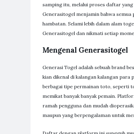
samping itu, melalui proses daftar yang 
Generasitogel menjamin bahwa semua 
hambatan. Selami lebih dalam alam toge
Generasitogel dan nikmati setiap mom
Mengenal Generasitogel
Generasi Togel adalah sebuah brand bes
kian dikenal di kalangan kalangan para
berbagai tipe permainan toto, seperti t
memikat banyak banyak pemain. Platfor
ramah pengguna dan mudah dioperasik
maupun yang berpengalaman untuk mer
Daftar dengan platform ini sungguh mu