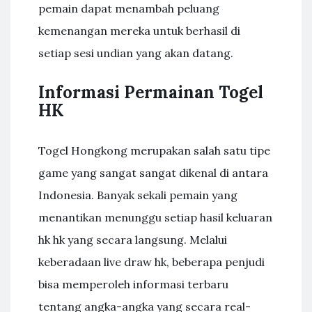
pemain dapat menambah peluang
kemenangan mereka untuk berhasil di
setiap sesi undian yang akan datang.
Informasi Permainan Togel
HK
Togel Hongkong merupakan salah satu tipe
game yang sangat sangat dikenal di antara
Indonesia. Banyak sekali pemain yang
menantikan menunggu setiap hasil keluaran
hk hk yang secara langsung. Melalui
keberadaan live draw hk, beberapa penjudi
bisa memperoleh informasi terbaru
tentang angka-angka yang secara real-