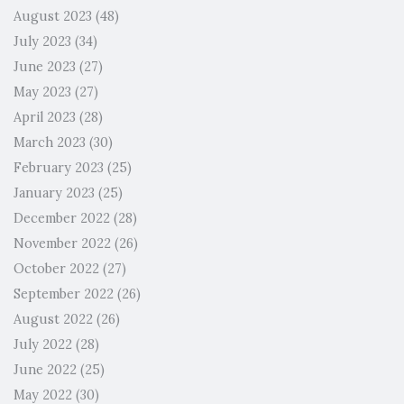
August 2023
(48)
July 2023
(34)
June 2023
(27)
May 2023
(27)
April 2023
(28)
March 2023
(30)
February 2023
(25)
January 2023
(25)
December 2022
(28)
November 2022
(26)
October 2022
(27)
September 2022
(26)
August 2022
(26)
July 2022
(28)
June 2022
(25)
May 2022
(30)