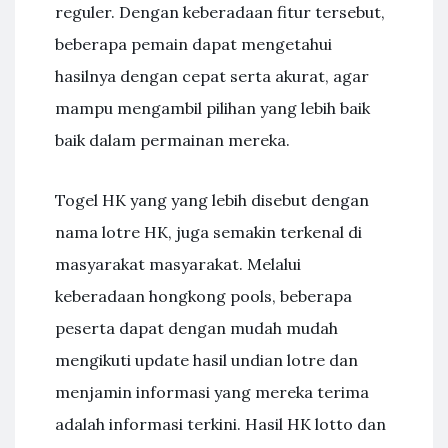
reguler. Dengan keberadaan fitur tersebut,
beberapa pemain dapat mengetahui
hasilnya dengan cepat serta akurat, agar
mampu mengambil pilihan yang lebih baik
baik dalam permainan mereka.
Togel HK yang yang lebih disebut dengan
nama lotre HK, juga semakin terkenal di
masyarakat masyarakat. Melalui
keberadaan hongkong pools, beberapa
peserta dapat dengan mudah mudah
mengikuti update hasil undian lotre dan
menjamin informasi yang mereka terima
adalah informasi terkini. Hasil HK lotto dan