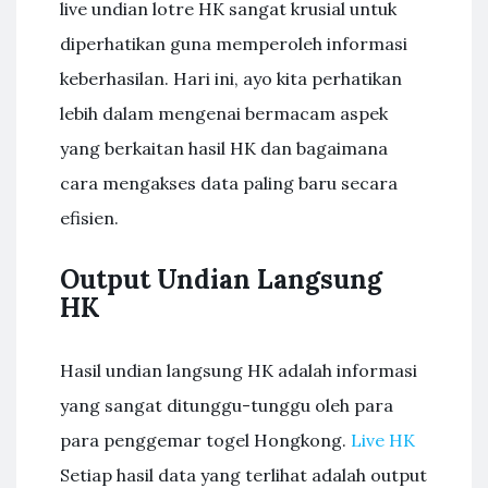
live undian lotre HK sangat krusial untuk
diperhatikan guna memperoleh informasi
keberhasilan. Hari ini, ayo kita perhatikan
lebih dalam mengenai bermacam aspek
yang berkaitan hasil HK dan bagaimana
cara mengakses data paling baru secara
efisien.
Output Undian Langsung
HK
Hasil undian langsung HK adalah informasi
yang sangat ditunggu-tunggu oleh para
para penggemar togel Hongkong.
Live HK
Setiap hasil data yang terlihat adalah output