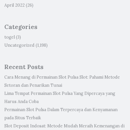
April 2022
(26)
Categories
togel
(3)
Uncategorized
(1,198)
Recent Posts
Cara Menang di Permainan Slot Pulsa Slot: Pahami Metode
Setoran dan Penarikan Tunai
Lima Tempat Permainan Slot Pulsa Yang Dipercaya yang
Harus Anda Coba
Permainan Slot Pulsa Dalam Terpercaya dan Kenyamanan
pada Situs Terbaik
Slot Deposit Indosat: Metode Mudah Meraih Kemenangan di