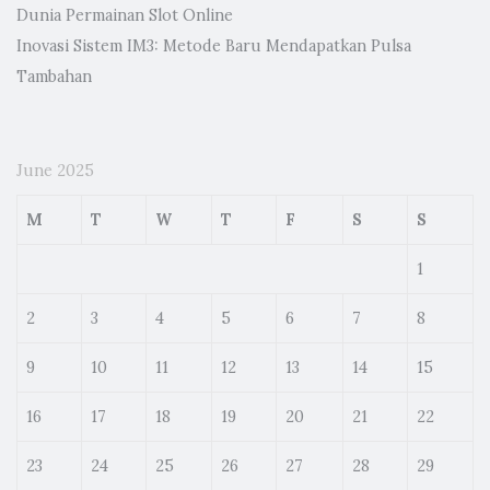
Dunia Permainan Slot Online
Inovasi Sistem IM3: Metode Baru Mendapatkan Pulsa
Tambahan
June 2025
M
T
W
T
F
S
S
1
2
3
4
5
6
7
8
9
10
11
12
13
14
15
16
17
18
19
20
21
22
23
24
25
26
27
28
29